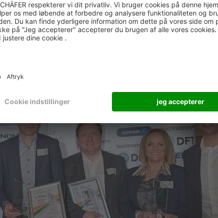
rop-lommer og tilføjer to afgørende automatiseringstrin ti
tempålidelighed, fuld end-to-end automatisering og intelli
ing, der giver både økonomiske og teknologiske fordele i