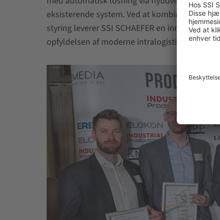
med automatisk losning via nyudviklede SmartD
eksisterende system. Ved at kombinere høj sys
styring leverer SSI SCHAEFER en innovativ løsn
opfyldelsen af moderne intralogistikkrav.