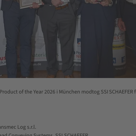
s Product of the Year 2026 i München modtog SSI SCHAEFER f
nsmec Log s.r.l.
head Conveying Systems, SSI SCHAEFER