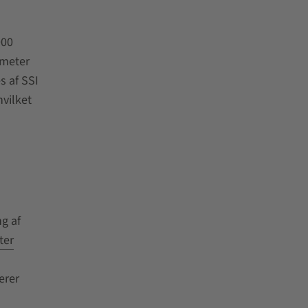
000
 meter
s af SSI
vilket
g af
ter
erer