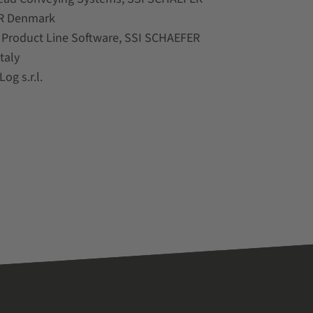
ER Denmark
Product Line Software, SSI SCHAEFER
taly
g s.r.l.