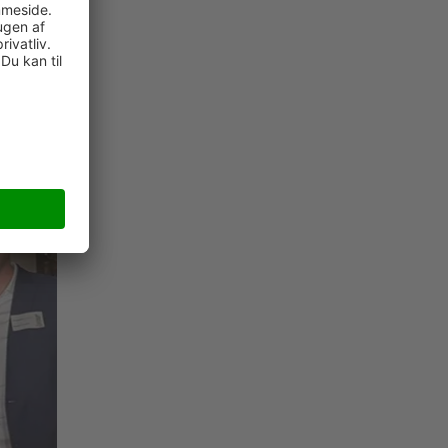
l det
gent