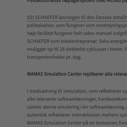
Fuldautomatisk højlagersystem med 40.000 pal
SSI SCHAEFER løsningen til den Danske detai
pallepladser, som fungerer som omdrejningspunk
høje facilitet fungerer helt uden manuel indgri
SCHAEFER som totalentreprenør. Seks energieffe
muliggør op til 28 dobbelte cyklusser i timen.
transportenheder pr. dag.
WAMAS Emulation Center replikerer alle rele
I modsætning til simulation, som reflekterer 
alle relevante softwareløsninger, hardwarekom
samler denne emulering i én softwareløsning, de
autentisk reflekterer interaktionen mellem syst
WAMAS Emulation Center på en testserver, hvor 