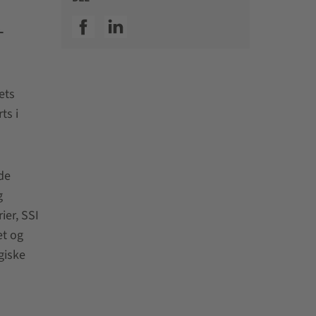
SSI facebook
SSI linkedin
-
ets
ts i
de
g
ier, SSI
et og
giske