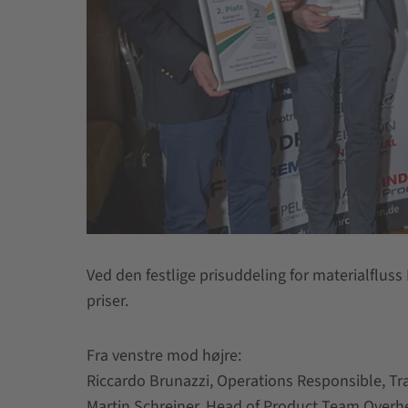
Ved den festlige prisuddeling for materialflus
priser.
Fra venstre mod højre:
Riccardo Brunazzi, Operations Responsible, Tra
Martin Schreiner, Head of Product Team Over