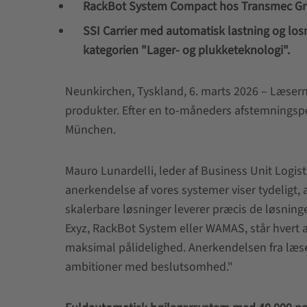
RackBot System Compact hos Transmec Group
SSI Carrier med automatisk lastning og losn
kategorien "Lager- og plukketeknologi".
Neunkirchen, Tyskland, 6. marts 2026 – Læsern
produkter. Efter en to‑måneders afstemningspe
München.
Mauro Lunardelli, leder af Business Unit Logi
anerkendelse af vores systemer viser tydeligt,
skalerbare løsninger leverer præcis de løsninge
Exyz, RackBot System eller WAMAS, står hvert af
maksimal pålidelighed. Anerkendelsen fra læse
ambitioner med beslutsomhed."