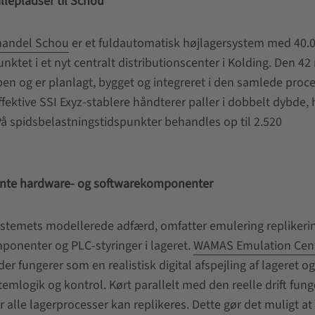
lepladser til Schou
lhandel Schou
er et fuldautomatisk højlagersystem med 40.
tet i et nyt centralt distributionscenter i Kolding. Den 42
ben og er planlagt, bygget og integreret i den samlede proce
ktive SSI Exyz-stablere håndterer paller i dobbelt dybde, h
 På spidsbelastningstidspunkter behandles op til 2.520
vante hardware- og softwarekomponenter
systemets modellerede adfærd, omfatter emulering replikerin
ponenter og PLC-styringer i lageret.
WAMAS Emulation Cen
r fungerer som en realistisk digital afspejling af lageret og
emlogik og kontrol. Kørt parallelt med den reelle drift fung
alle lagerprocesser kan replikeres. Dette gør det muligt at