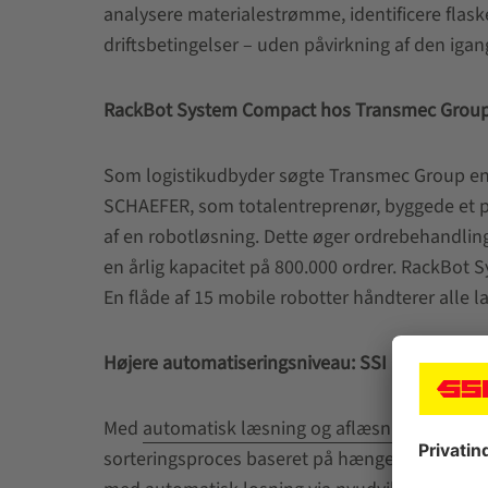
analysere materialestrømme, identificere flask
driftsbetingelser – uden påvirkning af den igan
RackBot System Compact hos Transmec Grou
Som logistikudbyder søgte Transmec Group en l
SCHAEFER, som totalentreprenør, byggede et p
af en robotløsning. Dette øger ordrebehandli
en årlig kapacitet på 800.000 ordrer. RackBo
En flåde af 15 mobile robotter håndterer alle 
Højere automatiseringsniveau: SSI Carrier med
Med
automatisk læsning og aflæsning af SSI C
sorteringsproces baseret på hængende transpo