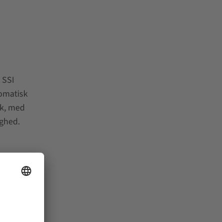
 SSI
tomatisk
ik, med
ighed.
tning