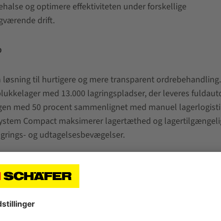
ehalse og optimere effektiviteten under forskellige
gværende drift.
p
øsning til hurtigere og mere transparent ordrebehandling.
lukkelager med 13.000 lagringspladser, der leveres fuldau
ngen med 50 procent sammenlignet med manuel lagerlogist
t System Compact maksimerer lagertæthed og lagertilgængel
lagrings- og udtagelsesbevægelser.
 automatisk lastning og losning
arrier overhead transportsystem
,
bliver en fuldautomatisk
rtteknologi mulig. Løsningen kombinerer robotbaseret las