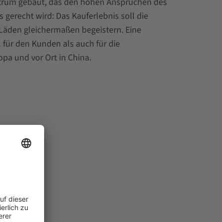
trum gebaut, das den hohen Ansprüchen des
gerecht wird: Das Kauferlebnis soll die
Läden gleichermaßen begeistern. Eine
für den Kunden als auch für die
opa und vor Ort in China.