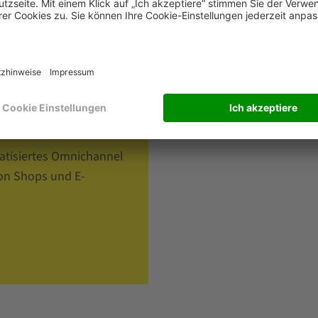
tomatisiertes
atisiertes Omnichannel
von Shops und E-