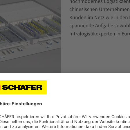
hochmodernes Logistikzen
chinesischen Unternehmens 
Kunden im Netz wie in den 
spannende Aufgabe sowohl 
Intralogistikexperten in Eur