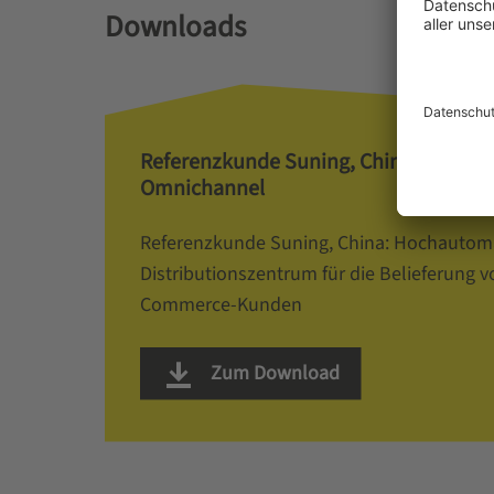
Downloads
Referenzkunde Suning, China: Hochau
Omnichannel
Referenzkunde Suning, China: Hochautom
Distributionszentrum für die Belieferung 
Commerce-Kunden
Zum Download