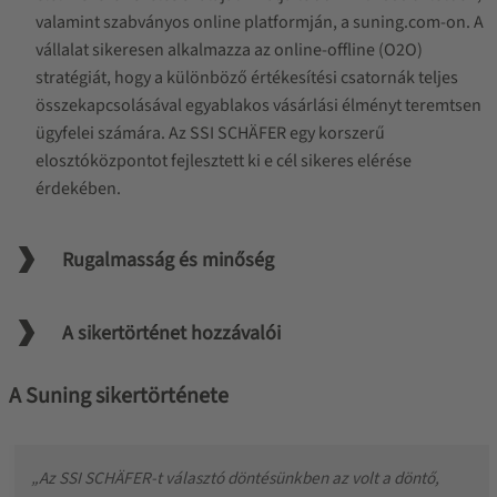
valamint szabványos online platformján, a suning.com-on. A
vállalat sikeresen alkalmazza az online-offline (O2O)
stratégiát, hogy a különböző értékesítési csatornák teljes
összekapcsolásával egyablakos vásárlási élményt teremtsen
ügyfelei számára. Az SSI SCHÄFER egy korszerű
elosztóközpontot fejlesztett ki e cél sikeres elérése
érdekében.
Rugalmasság és minőség
A sikertörténet hozzávalói
A Suning sikertörténete
„Az SSI SCHÄFER-t választó döntésünkben az volt a döntő,