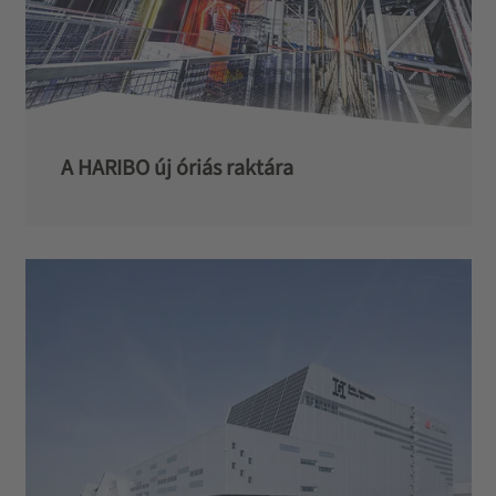
A HARIBO új óriás raktára