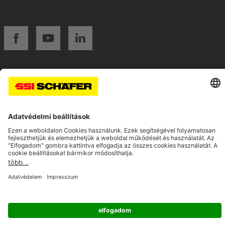
SSI facebook
SSI youtube
SSI linkedin
Navigate to home page
© 2026