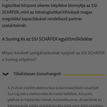
logisztikai központ sikeres kiépítése bizonyítja az SSI
SCHÄFER, mint az intralogisztikai kihívások magas
megoldási kapacitásával rendelkező partner
szakértelmét.
A Suning és az SSI SCHÄFER együttműködése
Milyen konkrét szolgáltatásokat nyújtott az SSI SCHÄFER
a Suning céljaihoz?
Tökéletesen összehangolt
A 25 évvel ezelőtt elektronikai kiskereskedőként alapított
Suning mára elektronikai és irodai kellékek, könyvek,
játékok és háztartási cikkek, kozmetikumok, divatcikkek és
élelmiszerek széles skáláját kínálja több mint 4000 üzletben,