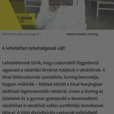
Raktártechnika, intralogisztika mesterfokon
...
Esettanulmány: Suning
A lehetetlen lehetségessé vált
Lehetetlennek tűnik, hogy csatornától függetlenül
ugyanazt a vásárlási élményt nyújtsuk a vásárlónak. A
kínai többcsatornás specialista, Suning bemutatja,
hogyan működik – többek között a kínai Nanjingban
található legmodernebb raktárral. Innen a Suning az
üzleteket és a gyorsan gyarapodó e-kereskedelmi
vásárlókat is rendkívül széles portfóliójú termékeivel
látja el. A több disztribúciós csatornát működtető