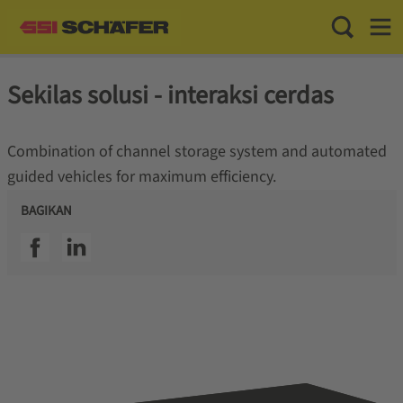
Toggle Sea
Toggl
Sekilas solusi - interaksi cerdas
Combination of channel storage system and automated
guided vehicles for maximum efficiency.
BAGIKAN
SSI facebook
SSI linkedin