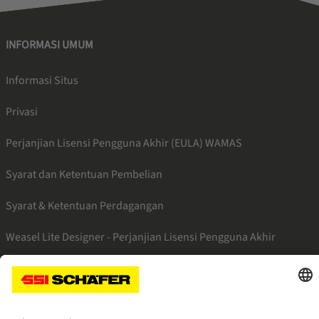
INFORMASI UMUM
Informasi Situs
Privasi
Perjanjian Lisensi Pengguna Akhir (EULA) WAMAS
Syarat dan Ketentuan Pembelian
Syarat & Ketentuan Perdagangan
Weasel Lite Designer - Perjanjian Lisensi Pengguna Akhir
SSI linkedin
SSI facebook
SSI instagram
SSI youtube