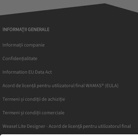
INFORMAȚII GENERALE
Informații companie
Confidențialitate
Information EU Data Act
Acord de licență pentru utilizatorul final WAMAS® (EULA)
Termeni și condiții de achiziție
Termeni și condiții comerciale
Weasel Lite Designer - Acord de licență pentru utilizatorul final