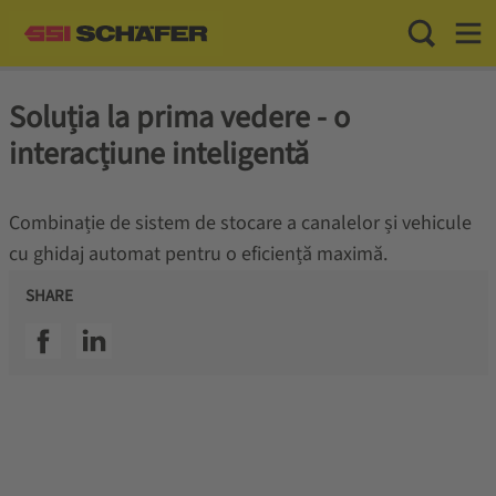
Toggle Sea
Toggl
Soluția la prima vedere - o
interacțiune inteligentă
Combinație de sistem de stocare a canalelor și vehicule
cu ghidaj automat pentru o eficiență maximă.
SHARE
SSI facebook
SSI linkedin