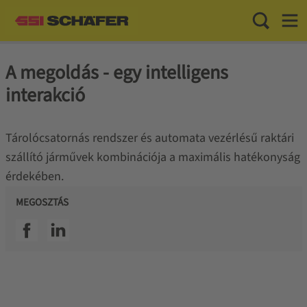
Toggle Sea
Toggl
A megoldás - egy intelligens
interakció
Tárolócsatornás rendszer és automata vezérlésű raktári
szállító járművek kombinációja a maximális hatékonyság
érdekében.
MEGOSZTÁS
SSI facebook
SSI linkedin