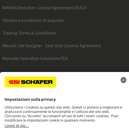
WAMAS End User License Agreement (EULA)
Termini e condizioni di acquisto
Trading Terms & Conditions
Weasel Lite Designer - End-User License Agreement
Manuale Operativo Soluzione FEA
SSI facebook
SSI youtube
SSI linkedin