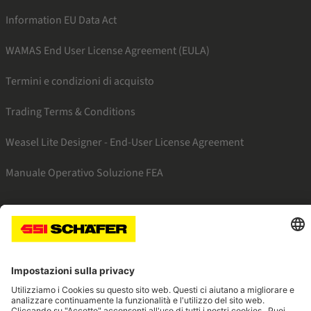
Information EU Data Act
WAMAS End User License Agreement (EULA)
Termini e condizioni di acquisto
Trading Terms & Conditions
Weasel Lite Designer - End-User License Agreement
Manuale Operativo Soluzione FEA
SSI facebook
SSI youtube
SSI linkedin