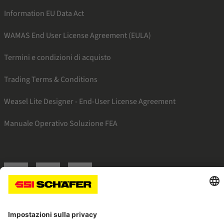
Information EU Data Act
WAMAS End User License Agreement (EULA)
Termini e condizioni di acquisto
Trading Terms & Conditions
Weasel Lite Designer - End-User License Agreement
Manuale Operativo Soluzione FEA
SSI facebook
SSI youtube
SSI linkedin