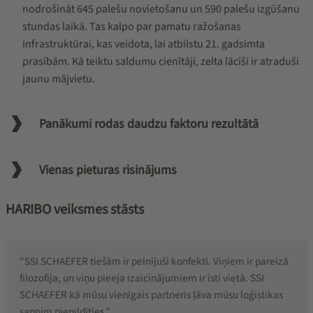
nodrošināt 645 palešu novietošanu un 590 palešu izgūšanu
stundas laikā. Tas kalpo par pamatu ražošanas
infrastruktūrai, kas veidota, lai atbilstu 21. gadsimta
prasībām. Kā teiktu saldumu cienītāji, zelta lācīši ir atraduši
jaunu mājvietu.
Panākumi rodas daudzu faktoru rezultātā
Vienas pieturas risinājums
HARIBO veiksmes stāsts
“SSI SCHAEFER tiešām ir pelnījuši konfekti. Viņiem ir pareizā
filozofija, un viņu pieeja izaicinājumiem ir īsti vietā. SSI
SCHAEFER kā mūsu vienīgais partneris ļāva mūsu loģistikas
sapnim piepildīties.”