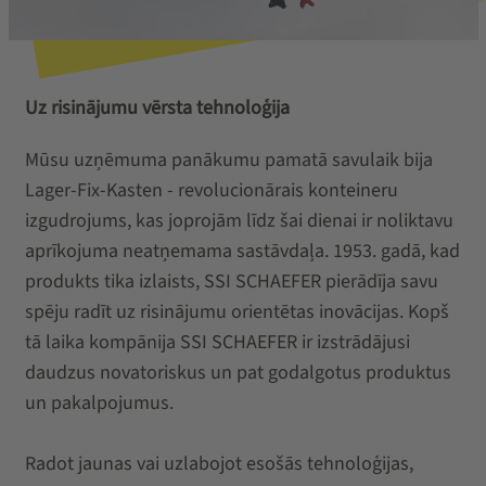
Uz risinājumu vērsta tehnoloģija
Mūsu uzņēmuma panākumu pamatā savulaik bija
Lager-Fix-Kasten - revolucionārais konteineru
izgudrojums, kas joprojām līdz šai dienai ir noliktavu
aprīkojuma neatņemama sastāvdaļa. 1953. gadā, kad
produkts tika izlaists, SSI SCHAEFER pierādīja savu
spēju radīt uz risinājumu orientētas inovācijas. Kopš
tā laika kompānija SSI SCHAEFER ir izstrādājusi
daudzus novatoriskus un pat godalgotus produktus
un pakalpojumus.
Radot jaunas vai uzlabojot esošās tehnoloģijas,