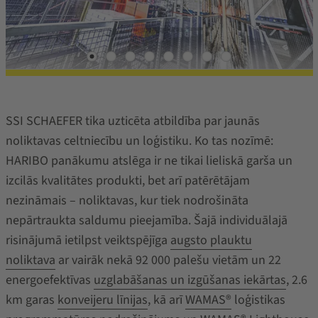
SSI SCHAEFER tika uzticēta atbildība par jaunās
noliktavas celtniecību un loģistiku. Ko tas nozīmē:
HARIBO panākumu atslēga ir ne tikai lieliskā garša un
izcilās kvalitātes produkti, bet arī patērētājam
nezināmais – noliktavas, kur tiek nodrošināta
nepārtraukta saldumu pieejamība. Šajā individuālajā
risinājumā ietilpst veiktspējīga
augsto plauktu
noliktava
ar vairāk nekā 92 000 palešu vietām un 22
energoefektīvas
uzglabāšanas un izgūšanas iekārtas
, 2.6
km garas
konveijeru līnijas
, kā arī
WAMAS®
loģistikas