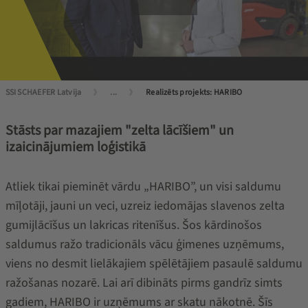
SSI SCHAEFER Latvija
...
Realizēts projekts: HARIBO
Stāsts par mazajiem "zelta lācīšiem" un
izaicinājumiem loģistikā
Atliek tikai pieminēt vārdu „HARIBO”, un visi saldumu
mīļotāji, jauni un veci, uzreiz iedomājas slavenos zelta
gumijlācīšus un lakricas ritenīšus. Šos kārdinošos
saldumus ražo tradicionāls vācu ģimenes uzņēmums,
viens no desmit lielākajiem spēlētājiem pasaulē saldumu
ražošanas nozarē. Lai arī dibināts pirms gandrīz simts
gadiem, HARIBO ir uzņēmums ar skatu nākotnē. Šīs