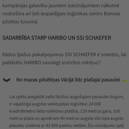
kompānijas gatavību jauniem izaicinājumiem nākotnē
nodrošina arī ļoti iespaidīgais loģistikas centrs Bonnas
pilsētas tuvumā.
SADARBĪBA STARP HARIBO UN SSI SCHAEFER
Kādus īpašus pakalpojumus SSI SCHAEFER ir sniedzis, lai
palīdzētu HARIBO sasniegt izvirzītos mērķus?
No mazas pilsētiņas Vācijā līdz plašajai pasaulei
Lai spētu piegādāt zelta lācīšus augošajam pasaules tirgum,
ir vajadzīga augstas veiktspējas loģistika: 24 000
kvadrātmetru liela noliktavu platība, 120 metrus gara, 100
metrus plata un apmēram 40 metrus augsta silo tipa augsto
plauktu sistēma ar 92 800 palešu vietām. Šis risinājums spēj