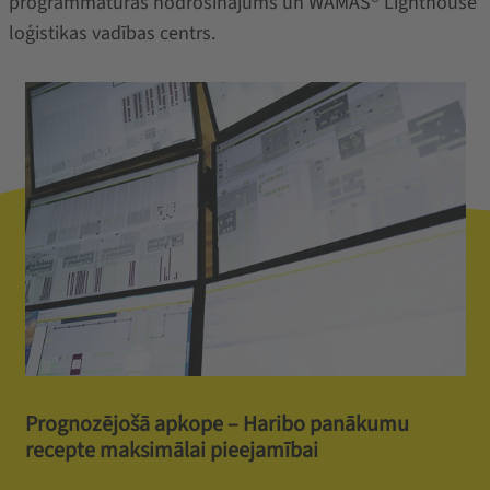
programmatūras nodrošinājums un WAMAS® Lighthouse
loģistikas vadības centrs.
Prognozējošā apkope – Haribo panākumu
recepte maksimālai pieejamībai