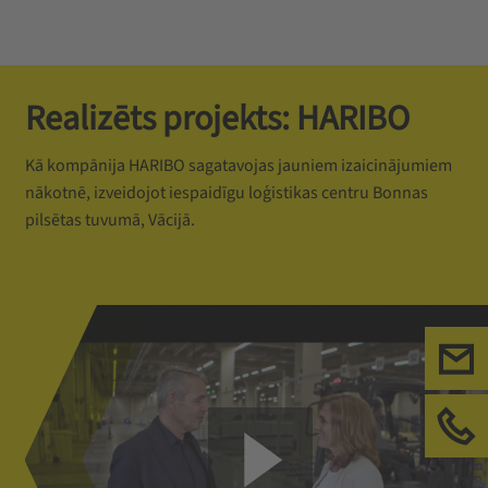
Realizēts projekts: HARIBO
Kā kompānija HARIBO sagatavojas jauniem izaicinājumiem
nākotnē, izveidojot iespaidīgu loģistikas centru Bonnas
pilsētas tuvumā, Vācijā.