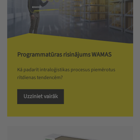
Programmatūras risinājums WAMAS
Kā padarīt intraloģistikas procesus piemērotus
rītdienas tendencēm?
Uzziniet vairāk