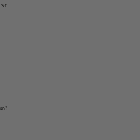
ren:
men?