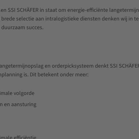
llen SSI SCHÄFER in staat om energie-efficiënte langetermijno
e brede selectie aan intralogistieke diensten denken wij in
n duurzaam succes.
ngetermijnopslag en orderpicksysteem denkt SSI SCHÄFER ui
planning is. Dit betekent onder meer:
imale volgorde
n en aansturing
ale efficiëntie