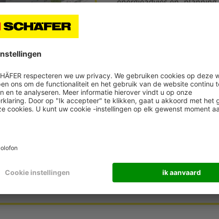
energieadvies en -planning, 
Lees meer
gistiek