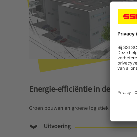
Energie-efficiëntie in de intralo
Groen bouwen en groene logistiek
Uitvoering