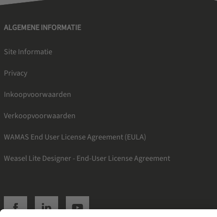
ALGEMENE INFORMATIE
Site Informatie
Privacy
Inkoopvoorwaarden
Verkoopvoorwaarden
WAMAS End User License Agreement (EULA)
Weasel Lite Designer - End-User License Agreement
SSI facebook
SSI linkedin
SSI youtube