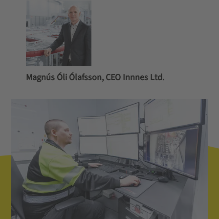
Magnús Óli Ólafsson, CEO Innnes Ltd.