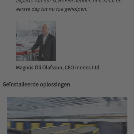
experts van SSI SCHÄFER hebben ons vanaf de
eerste dag tot nu toe geholpen."
Magnús Óli Ólafsson, CEO Innnes Ltd.
Geïnstalleerde oplossingen