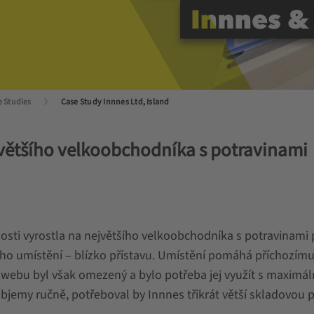
e Studies
Case Study Innnes Ltd, Island
jvětšího velkoobchodníka s potravinami
lečnosti vyrostla na největšího velkoobchodníka s potravina
ho umístění – blízko přístavu. Umístění pomáhá příchozímu z
webu byl však omezený a bylo potřeba jej využít s maximáln
bjemy ručně, potřeboval by Innnes třikrát větší skladovou 