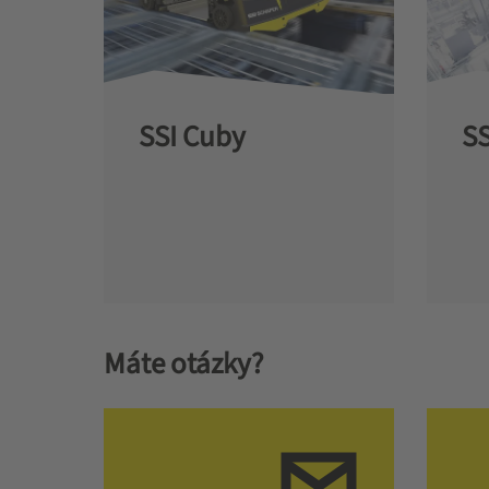
SSI Cuby
SS
Máte otázky?