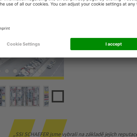
bezproblémové vychystáván
Aplikované koncepty zajišťu
zaměstnanců, ale také jim 
diverzifikovaným rozsahem
„SSI SCHAEFER jsme vybrali na základě jejich reputac