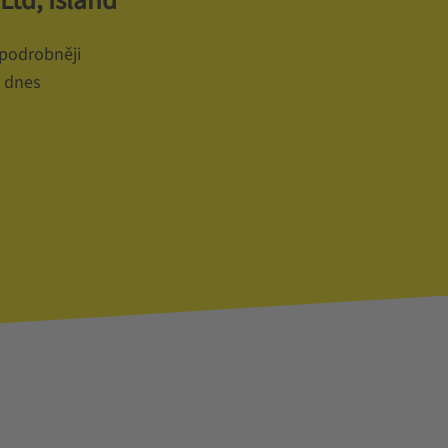
Ltd, Island
podrobněji
ě dnes