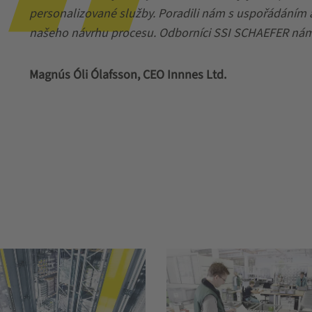
personalizované služby. Poradili nám s uspořádáním a 
našeho návrhu procesu. Odborníci SSI SCHAEFER nám
Magnús Óli Ólafsson, CEO Innnes Ltd.