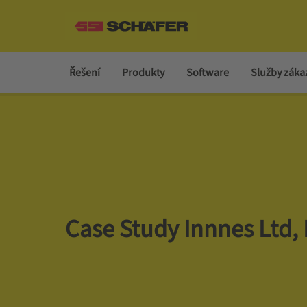
Řešení
Produkty
Software
Služby zák
Case Study Innnes Ltd, 