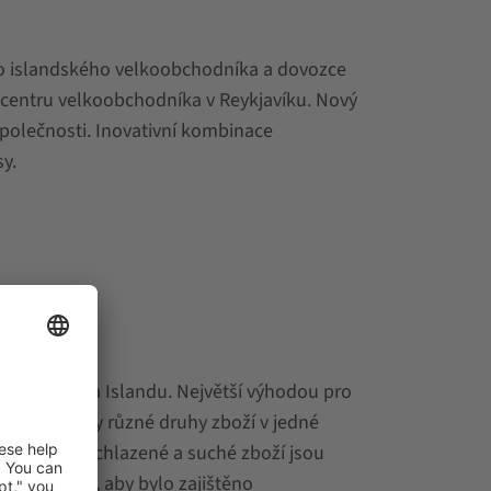
o islandského velkoobchodníka a dovozce
 centru velkoobchodníka v Reykjavíku. Nový
společnosti. Inovativní kombinace
y.
h skladem na Islandu. Největší výhodou pro
dnit všechny různé druhy zboží v jedné
ro mražené, chlazené a suché zboží jsou
 propojené, aby bylo zajištěno