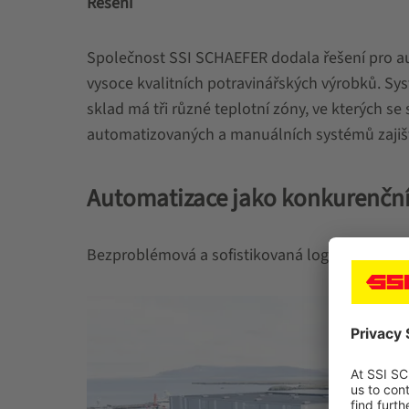
Řešení
Společnost SSI SCHAEFER dodala řešení pro a
vysoce kvalitních potravinářských výrobků. Sy
sklad má tři různé teplotní zóny, ve kterých s
automatizovaných a manuálních systémů zajišťu
Automatizace jako konkurenčn
Bezproblémová a sofistikovaná logistika pro s