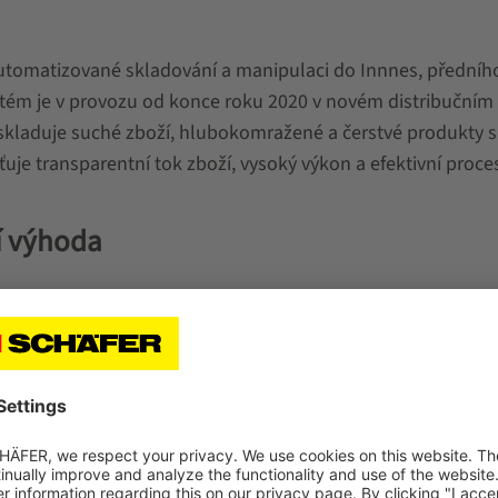
utomatizované skladování a manipulaci do Innnes, předníh
stém je v provozu od konce roku 2020 v novém distribučním
e skladuje suché zboží, hlubokomražené a čerstvé produkty 
je transparentní tok zboží, vysoký výkon a efektivní proces
í výhoda
uché zboží, hluboce zmrazené a čerstvé produkty
Innnes je jediným high-tec
zákazníka je možnost uskla
budově. Všechny tři zóny p
oddělené a přesto vzájemně