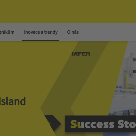
azníkům
Inovace a trendy
O nás
Island