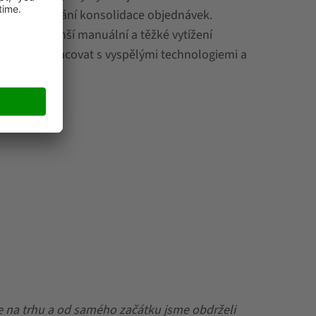
í a zpracování konsolidace objednávek.
jí nejen menší manuální a těžké vytížení
umožňují pracovat s vyspělými technologiemi a
 úkolů.
e na trhu a od samého začátku jsme obdrželi