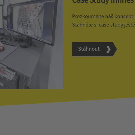
Case Study Innnes 
Prozkoumejte náš koncept 
Stáhněte si case study ješt
Stáhnout