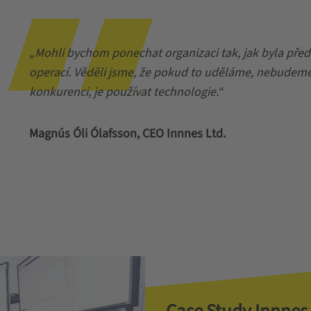
„Mohli bychom ponechat organizaci tak, jak byla před
operací. Věděli jsme, že pokud to uděláme, nebudeme 
konkurenci, je používat technologie.“
Magnús Óli Ólafsson, CEO Innnes Ltd.