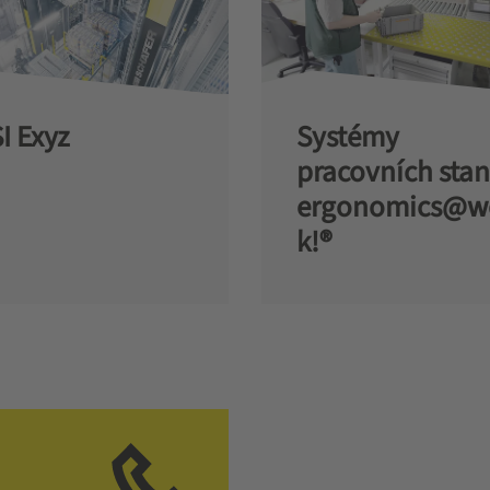
I Exyz
Systémy
pracovních stan
ergonomics@w
k!®