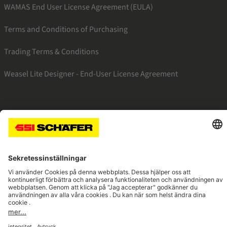
WAMAS End User License Agreement (EULA)
Terms and Conditions of Purchasing
Trading Terms & Conditions
Weasel Lite Designer - End-User License Agreement
SSI instagram
SSI linkedin
SSI facebook
SSI youtube
Navigate to home page