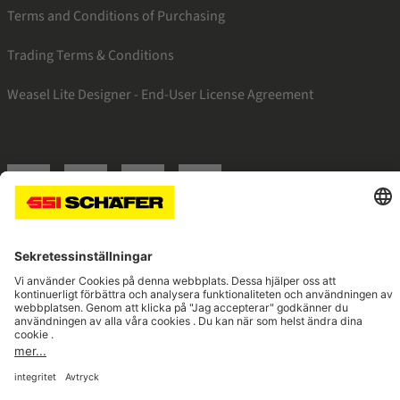
Terms and Conditions of Purchasing
Trading Terms & Conditions
Weasel Lite Designer - End-User License Agreement
SSI instagram
SSI linkedin
SSI facebook
SSI youtube
Navigate to home page
© 2026