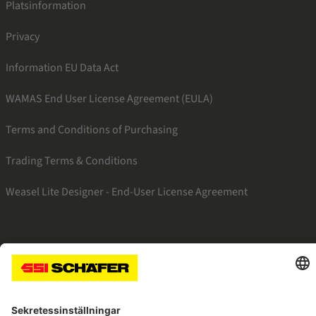
Platsinformation
Privacy
Information EU Data Act
WAMAS End User License Agreement (EULA)
Terms and Conditions of Purchasing
Trading Terms & Conditions
Weasel Lite Designer - End-User License Agreement
SSI instagram
SSI linkedin
SSI facebook
SSI youtube