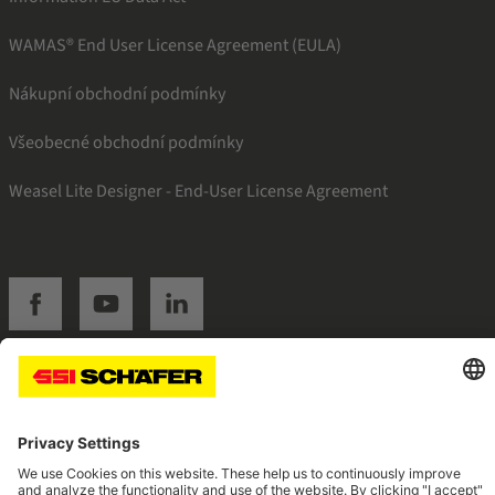
WAMAS® End User License Agreement (EULA)
Nákupní obchodní podmínky
Všeobecné obchodní podmínky
Weasel Lite Designer - End-User License Agreement
SSI facebook
SSI youtube
SSI linkedin
Navigate to home page