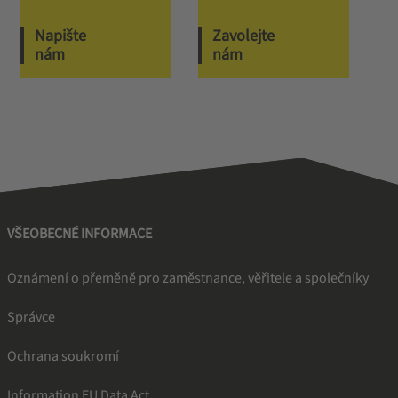
Napište
Zavolejte
nám
nám
VŠEOBECNÉ INFORMACE
Oznámení o přeměně pro zaměstnance, věřitele a společníky
Správce
Ochrana soukromí
Information EU Data Act