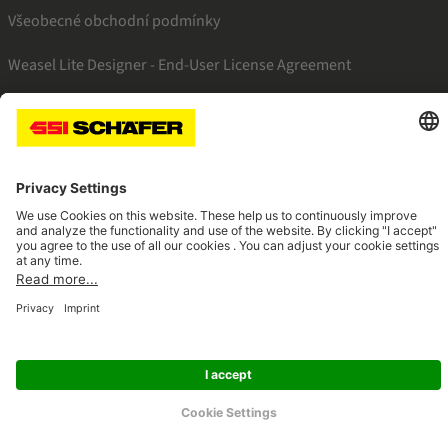
Všeobecné obchodní podmínky
Weasel Lite Designer - End-User License Agreement
SSI facebook
SSI youtube
SSI linkedin
Navigate to home page
© 2026