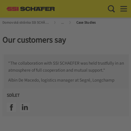
Toggle Sea
Toggl
Domovská stránka SSI SCHÄFER
...
Case Studies
Our customers say
“The collaboration with SSI SCHAEFER was held trustfully in an
atmosphere of full cooperation and mutual support.“
Albin De Macedo, logistics manager at Segré, Longchamp
SDÍLET
SSI facebook
SSI linkedin