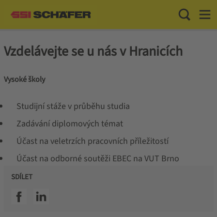
Toggle Sea
Toggl
Vzdelávejte se u nás v Hranicích
Vysoké školy
Studijní stáže v průběhu studia
Zadávání diplomových témat
Účast na veletrzích pracovních příležitostí
Účast na odborné soutěži EBEC na VUT Brno
SDÍLET
SSI facebook
SSI linkedin