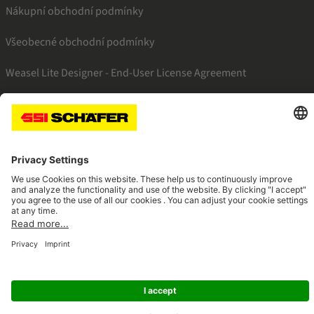
Nákupní obchodní podmínky
Všeobecné obchodní podmínky
Weasel Lite Designer - End-User License Agreement
SSI facebook
SSI youtube
SSI linkedin
Navigate to home page
© 2026