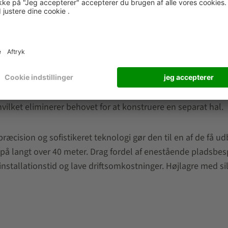
. Der er et stort spektrum af blandede konfigurationer mel
r mellem lagersystemer installeret i en hal (in-house) eller
vilket eliminerer behovet for at konstruere en separat hal.
sion og sofistikeret teknologi gør den til en af de få udb
de på langt over 40 meter. Drag fordel af enestående pladsb
installationstid og lave driftsomkostninger. Højlagre med sil