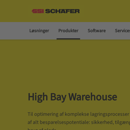
Løsninger
Produkter
Software
Service
High Bay Warehouse
Til optimering af komplekse lagringsprocesser
af alt besparelsespotentiale: sikkerhed, tilgæ