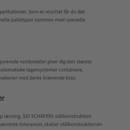
plikationer. Som et resultat får du det
tionelle palletyper sammen med specielle
gurerede rumbredder giver dig den største
ldautomatiske lagersystemer containere,
plikationer med deres krævende krav.
er
top løsning. SSI SCHÄFERs stålkonstruktion
snævreste tolerancer, skaber stålkonstruktionen