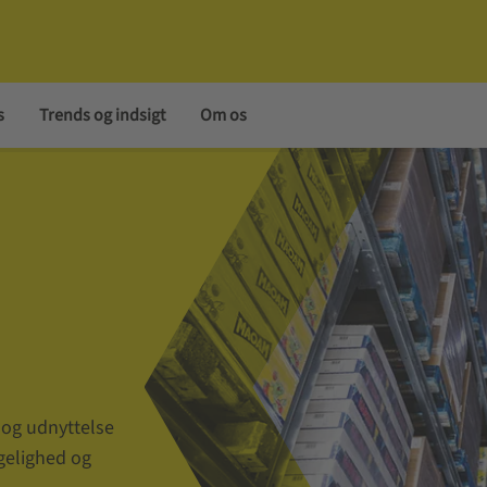
s
Trends og indsigt
Om os
 og udnyttelse
ngelighed og