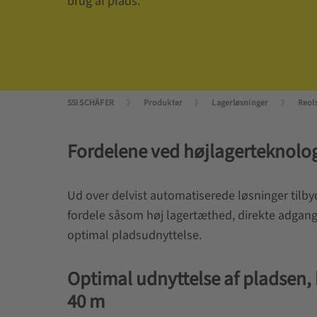
brug af plads.
SSI SCHÄFER
Produkter
Lagerløsninger
Reol
Fordelene ved højlagerteknolo
Ud over delvist automatiserede løsninger tilbyd
fordele såsom høj lagertæthed, direkte adgang
optimal pladsudnyttelse.
Optimal udnyttelse af pladsen, 
40 m