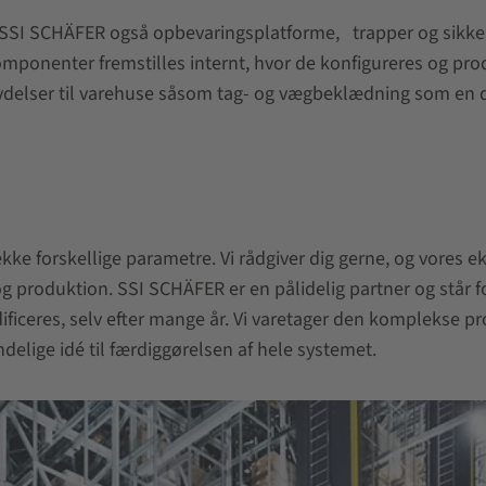
r SSI SCHÄFER også opbevaringsplatforme,
trapper og sikk
ponenter fremstilles internt, hvor de konfigureres og produc
gsydelser til varehuse såsom tag- og vægbeklædning som en
ække forskellige parametre. Vi rådgiver dig gerne, og vore
og produktion. SSI SCHÄFER er en pålidelig partner og står fo
eres, selv efter mange år. Vi varetager den komplekse proj
lige idé til færdiggørelsen af hele systemet.