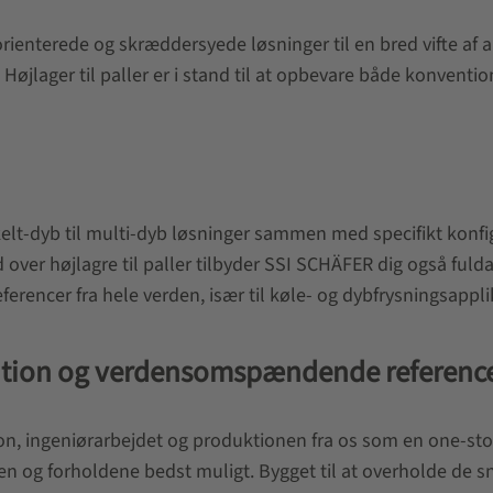
enterede og skræddersyede løsninger til en bred vifte af ap
. Højlager til paller er i stand til at opbevare både konven
kelt-dyb til multi-dyb løsninger sammen med specifikt konfi
d over højlagre til paller tilbyder SSI SCHÄFER dig også fu
 referencer fra hele verden, især til køle- og dybfrysningsap
isation og verdensomspændende referenc
ration, ingeniørarbejdet og produktionen fra os som en one-s
dsen og forholdene bedst muligt. Bygget til at overholde de 