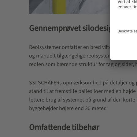
Gennemprøvet silodesign
Reolsystemer omfatter en bred vifte af designs
og manuelt tilgængelige reolsystemer. Vi skelne
reolen som bærende struktur for tag og sider, h
SSI SCHÄFERs opmærksomhed på detaljer og præci
stand til at fremstille pallesiloer med en høj
lettere brug af systemet på grund af den korte 
byggehøjder højere end 20 meter.
Omfattende tilbehør