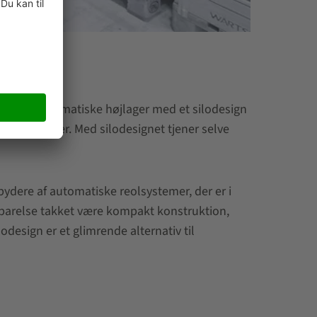
lem fuldautomatiske højlager med et silodesign
 silosystemer. Med silodesignet tjener selve
ydere af automatiske reolsystemer, der er i
esparelse takket være kompakt konstruktion,
odesign er et glimrende alternativ til