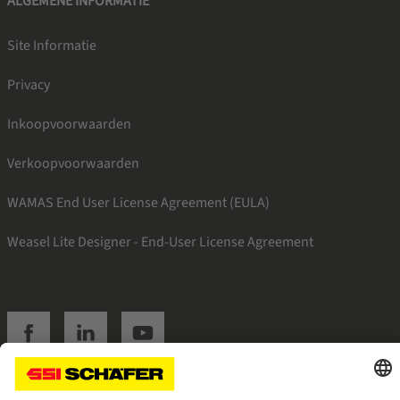
ALGEMENE INFORMATIE
Site Informatie
Privacy
Inkoopvoorwaarden
Verkoopvoorwaarden
WAMAS End User License Agreement (EULA)
Weasel Lite Designer - End-User License Agreement
SSI facebook
SSI linkedin
SSI youtube