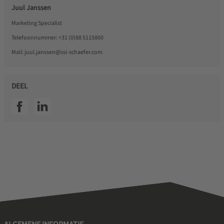
Juul Janssen
Marketing Specialist
Telefoonnummer:
+31 (0)88 5115800
Mail:
juul.janssen@ssi-schaefer.com
DEEL
SSI facebook
SSI linkedin