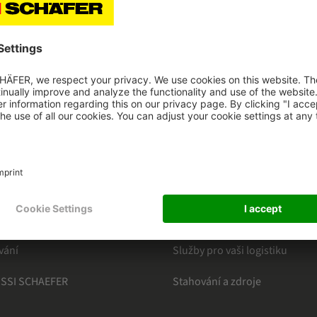
HAEFER
KATEGORIE
Odvětví
ní k Newsletteru
Produkty
Software
Inovace a trendy
vání
Služby pro vaši logistiku
 SSI SCHAEFER
Stahování a zdroje