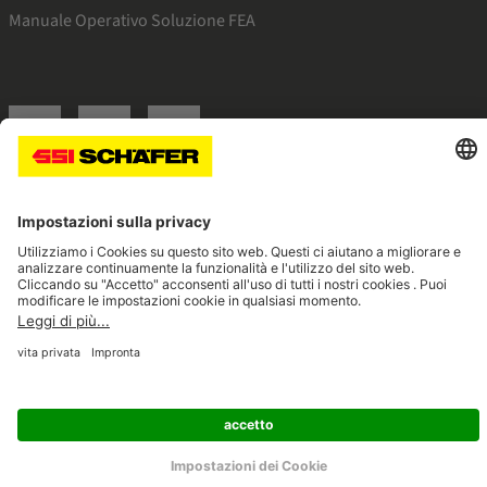
Manuale Operativo Soluzione FEA
SSI facebook
SSI youtube
SSI linkedin
Navigate to home page
© 2026