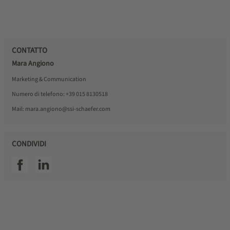
CONTATTO
Mara Angiono
Marketing & Communication
Numero di telefono:
+39 015 8130518
Mail:
mara.angiono@ssi-schaefer.com
CONDIVIDI
SSI facebook
SSI linkedin