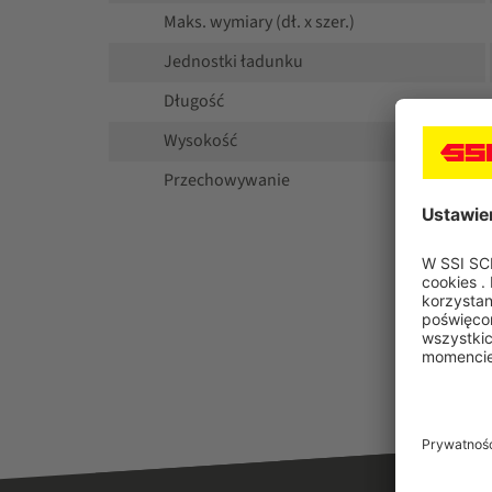
Maks. wymiary (dł. x szer.)
Jednostki ładunku
Długość
Wysokość
Przechowywanie