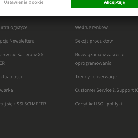
HAEFER
KATEGORIE
intralogistyce
Według rynków
pcja Newslettera
Sekcja produktów
serwisie Kariera w SSI
Rozwiązania w zakresie
ER
oprogramowania
aktualności
Trendy i obserwacje
iwarka
Customer Service & Support (
tuj się z SSI SCHAEFER
Certyfikat ISO i polityki