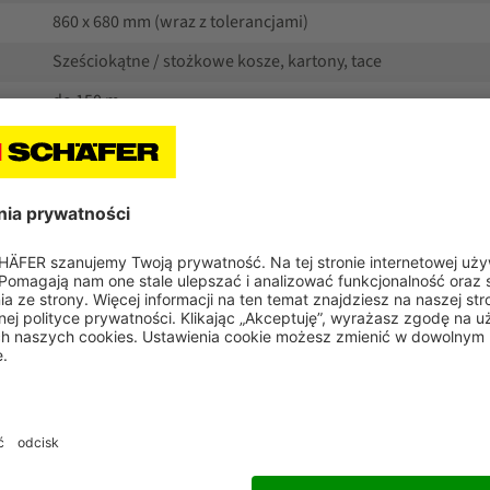
860 x 680 mm (wraz z tolerancjami)
Sześciokątne / stożkowe kosze, kartony, tace
do 150 m
do 30 m
na jednej, dwóch lub kilku głębokościach