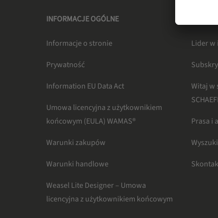
INFORMACJE OGÓLNE
SSI SC
Informacje o stronie
Lider w 
Prywatność
Subskry
Information EU Data Act
Witaj w 
SCHAEF
Umowa licencyjna z użytkownikiem
końcowym (EULA) WAMAS®
Prasa i 
Warunki zakupów
Wyszuk
Warunki handlowe
Skontak
Weasel Lite Designer – Umowa
licencyjna z użytkownikiem końcowym