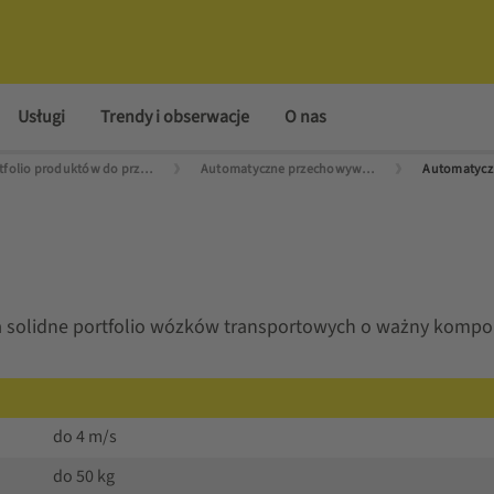
Usługi
Trendy i obserwacje
O nas
Portfolio produktów do przechowywania
Automatyczne przechowywanie
solidne portfolio wózków transportowych o ważny kompo
do 4 m/s
do 50 kg