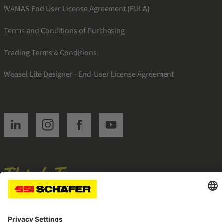
WAMAS End User License Agreement (EULA)
Terms and Conditions of Purchasing
Trading Terms & Conditions
Weasel Lite Designer - End-User License Agreement
SSI linkedin
SSI instagram
SSI facebook
SSI youtube
Navigate to home page