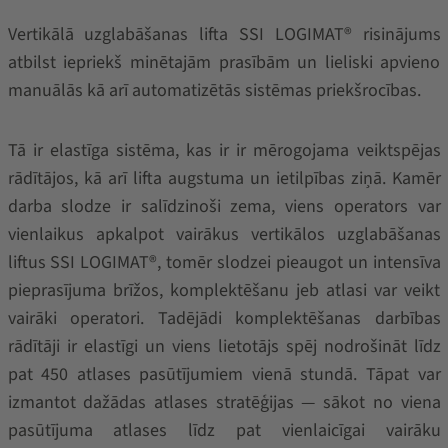
Vertikālā uzglabāšanas lifta SSI LOGIMAT® risinājums
atbilst iepriekš minētajām prasībām un lieliski apvieno
manuālās kā arī automatizētās sistēmas priekšrocības.
Tā ir elastīga sistēma, kas ir ir mērogojama veiktspējas
rādītājos, kā arī lifta augstuma un ietilpības ziņā. Kamēr
darba slodze ir salīdzinoši zema, viens operators var
vienlaikus apkalpot vairākus vertikālos uzglabāšanas
liftus SSI LOGIMAT®, tomēr slodzei pieaugot un intensīva
pieprasījuma brīžos, komplektēšanu jeb atlasi var veikt
vairāki operatori. Tadējādi komplektēšanas darbības
rādītāji ir elastīgi un viens lietotājs spēj nodrošināt līdz
pat 450 atlases pasūtījumiem vienā stundā. Tāpat var
izmantot dažādas atlases stratēģijas — sākot no viena
pasūtījuma atlases līdz pat vienlaicīgai vairāku