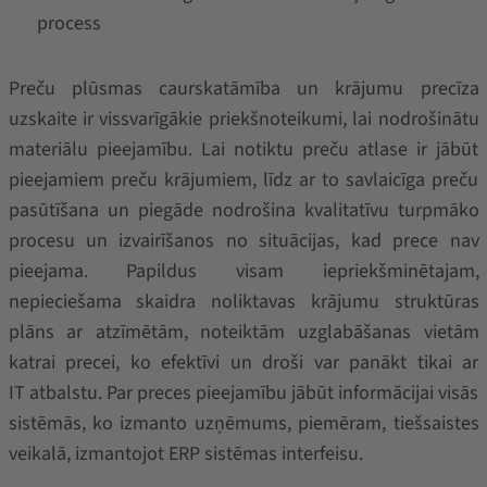
process
Preču plūsmas caurskatāmība un krājumu precīza
uzskaite ir vissvarīgākie priekšnoteikumi, lai nodrošinātu
materiālu pieejamību. Lai notiktu preču atlase ir jābūt
pieejamiem preču krājumiem, līdz ar to savlaicīga preču
pasūtīšana un piegāde nodrošina kvalitatīvu turpmāko
procesu un izvairīšanos no situācijas, kad prece nav
pieejama. Papildus visam iepriekšminētajam,
nepieciešama skaidra noliktavas krājumu struktūras
plāns ar atzīmētām, noteiktām uzglabāšanas vietām
katrai precei, ko efektīvi un droši var panākt tikai ar
IT atbalstu. Par preces pieejamību jābūt informācijai visās
sistēmās, ko izmanto uzņēmums, piemēram, tiešsaistes
veikalā, izmantojot ERP sistēmas interfeisu.