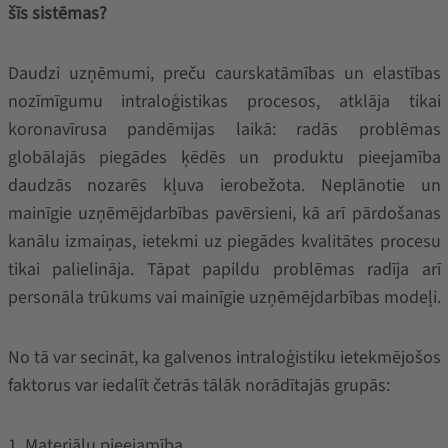
šīs sistēmas?
Daudzi uzņēmumi, preču caurskatāmības un elastības
nozīmīgumu intraloģistikas procesos, atklāja tikai
koronavīrusa pandēmijas laikā: radās problēmas
globālajās piegādes ķēdēs un produktu pieejamība
daudzās nozarēs kļuva ierobežota. Neplānotie un
mainīgie uzņēmējdarbības pavērsieni, kā arī pārdošanas
kanālu izmaiņas, ietekmi uz piegādes kvalitātes procesu
tikai palielināja. Tāpat papildu problēmas radīja arī
personāla trūkums vai mainīgie uzņēmējdarbības modeļi.
No tā var secināt, ka galvenos intraloģistiku ietekmējošos
faktorus var iedalīt četrās tālāk norādītajās grupās:
1. Materiālu pieejamība