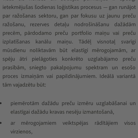
ietekmējušas šodienas loģistikas procesus — gan runājot
par ražošanas sektoru, gan par fokusu uz jaunu preču
ražošanu, rezerves detaļu nodrošināšanu dažādām
precēm, pārdodamo preču portfolio maiņu vai preču
izplatīšanas kanālu maiņu. Tādēļ visnotaļ svarīgi
mūsdienu noliktavām būt elastīgi mērogojamām, ar
spēju ātri pielāgoties konkrēto uzglabājamo preču
prasībām, sniegto pakalpojumu spektram un esošo
proces izmaiņām vai papildinājumiem. Ideālā variantā
tām vajadzētu būt:
piemērotām dažādu preču izmēru uzglabāšanai un
elastīgai dažādu kravas nesēju izmantošanā,
ar mērogojamiem veiktspējas rādītājiem visos
virzienos,