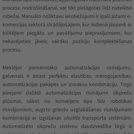
procesu nodrošināšanai, var tikt pielāgotas līdz noteiktai
robežai. Manuālo noliktavu ierobežojumi ir īpaši jūtami e-
komercijas sektorā strādājošajiem, kur ikdienā jāoperē ar
tūlītējiem piegāžu un pasūtījumu pieprasījumiem, kur
nekavējoties jāveic vairāku pozīciju komplektēšanas
procesu.
Meklējot piemērotāko automatizācijas risinājumu,
galvenais ir atrast perfektu elastības, mērogojamības,
automatizācijas pakāpes un izmaksu kombināciju. Tirgū
pieejami dažādi automatizācijas risinājumi sīkpreču
plūsmai, sākot no konveijera tipa līdz robotikas
risinājumiem, augsto griestu uzglabāšanas risinājumam
kombinācijā ar izgūšanas
shuttle
transporta sistēmām.
Automatizēto sīkpreču sistēmu daudzveidība tirgū ir