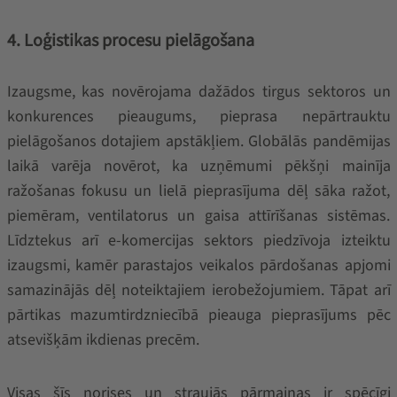
4. Loģistikas procesu pielāgošana
Izaugsme, kas novērojama dažādos tirgus sektoros un
konkurences pieaugums, pieprasa nepārtrauktu
pielāgošanos dotajiem apstākļiem. Globālās pandēmijas
laikā varēja novērot, ka uzņēmumi pēkšņi mainīja
ražošanas fokusu un lielā pieprasījuma dēļ sāka ražot,
piemēram, ventilatorus un gaisa attīrīšanas sistēmas.
Līdztekus arī e-komercijas sektors piedzīvoja izteiktu
izaugsmi, kamēr parastajos veikalos pārdošanas apjomi
samazinājās dēļ noteiktajiem ierobežojumiem. Tāpat arī
pārtikas mazumtirdzniecībā pieauga pieprasījums pēc
atsevišķām ikdienas precēm.
Visas šīs norises un straujās pārmaiņas ir spēcīgi