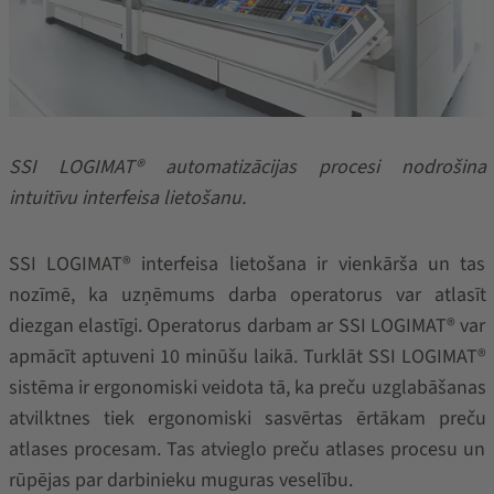
SSI LOGIMAT® automatizācijas procesi nodrošina
intuitīvu interfeisa lietošanu.
SSI LOGIMAT® interfeisa lietošana ir vienkārša un tas
nozīmē, ka uzņēmums darba operatorus var atlasīt
diezgan elastīgi. Operatorus darbam ar SSI LOGIMAT® var
apmācīt aptuveni 10 minūšu laikā. Turklāt SSI LOGIMAT®
sistēma ir ergonomiski veidota tā, ka preču uzglabāšanas
atvilktnes tiek ergonomiski sasvērtas ērtākam preču
atlases procesam. Tas atvieglo preču atlases procesu un
rūpējas par darbinieku muguras veselību.