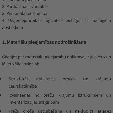
2. Pārdošanas svārstības
3. Personāla pieejamība
4. Uzņēmējdarbības loģistikas pielāgošana mainīgiem
apstākļiem
1. Materiālu pieejamības nodrošināšana
Gādājot par
materiālu pieejamību noliktavā
, ir jāievēro un
jālieto šādi principi:
Strukturēti noliktavas procesi un krājumu
caurskatāmība
Izvairīšanās no preču krājumu iztrūkumiem un
inventarizācijas atšķirībām
Preču droša uzglabāšana un nekļūdīgs atlases