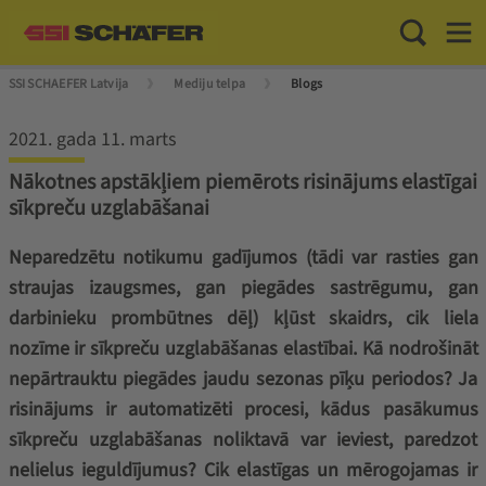
Toggle Sea
Toggl
SSI SCHAEFER Latvija
Mediju telpa
Blogs
2021. gada 11. marts
Nākotnes apstākļiem piemērots risinājums elastīgai
sīkpreču uzglabāšanai
Neparedzētu notikumu gadījumos (tādi var rasties gan
straujas izaugsmes, gan piegādes sastrēgumu, gan
darbinieku prombūtnes dēļ) kļūst skaidrs, cik liela
nozīme ir sīkpreču uzglabāšanas elastībai. Kā nodrošināt
nepārtrauktu piegādes jaudu sezonas pīķu periodos? Ja
risinājums ir automatizēti procesi, kādus pasākumus
sīkpreču uzglabāšanas noliktavā var ieviest, paredzot
nelielus ieguldījumus? Cik elastīgas un mērogojamas ir