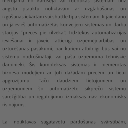
mērojama no karuseļa vai robotikas sistēmām līdz
augsto plauktu noliktavām ar uzglabāšanas un
izgūšanas iekārtām vai shuttle tipa sistēmām. Ir jāieplāno
un jāievieš automatizētās konveijeru sistēmas un darba
stacijas “preces pie cilvēka”. Līdztekus automatizācijas
ieviešanai ir jāveic attiecīgi uzņēmējdarbības un
uzturēšanas pasākumi, par kuriem atbildīgi būs vai nu
sistēmu nodrošinātāji, vai paša uzņēmuma tehniskie
darbinieki. Šīs kompleksās sistēmas ir piemērotas
biznesa modeļiem ar ļoti dažādām precēm un lielu
apgrozījumu. Taču daudziem lietojumiem un
uzņēmumiem šo automatizēto sīkpreču sistēmu
sarežģītība un ieguldījumu izmaksas nav ekonomisks
risinājums.
Lai noliktavas sagatavotu pārdošanas svārstībām,