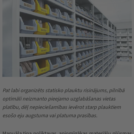
Pat labi organizēts statisko plauktu risinājums, pilnībā
optimāli neizmanto pieejamo uzglabāšanas vietas
platību, dēļ nepieciešamības ievērot starp plauktiem
esošo eju augstuma vai platuma prasības.
Manuāla tipa noliktavas, apjomīgākas materiālu plūsmas