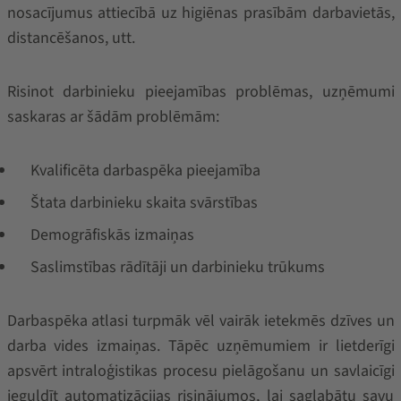
nosacījumus attiecībā uz higiēnas prasībām darbavietās,
distancēšanos, utt.
Risinot darbinieku pieejamības problēmas, uzņēmumi
saskaras ar šādām problēmām:
Kvalificēta darbaspēka pieejamība
Štata darbinieku skaita svārstības
Demogrāfiskās izmaiņas
Saslimstības rādītāji un darbinieku trūkums
Darbaspēka atlasi turpmāk vēl vairāk ietekmēs dzīves un
darba vides izmaiņas. Tāpēc uzņēmumiem ir lietderīgi
apsvērt intraloģistikas procesu pielāgošanu un savlaicīgi
ieguldīt automatizācijas risinājumos, lai saglabātu savu