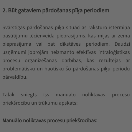
2. Būt gataviem pārdošanas pīķa periodiem
Svārstīgas pārdošanas pīķa situācijas raksturo īstermiņa
pasūtījumu lēcienveida pieprasījums, kas mijas ar zema
pieprasījuma vai pat dīkstāves periodiem. Daudzi
uzņēmumi joprojām neizmanto efektīvas intraloģistikas
procesu organizēšanas darbības, kas rezultējas ar
problemātisku un haotisku šo pārdošanas pīķu periodu
pārvaldību.
Tālāk sniegts īss manuālo noliktavas procesu
priekšrocību un trūkumu apskats:
Manuālo noliktavas procesu priekšrocības: