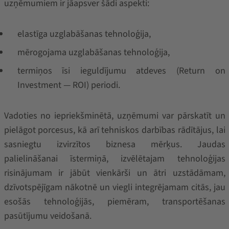
uzņēmumiem ir jāapsver šādi aspekti:
elastīga uzglabāšanas tehnoloģija,
mērogojama uzglabāšanas tehnoloģija,
termiņos īsi ieguldījumu atdeves (Return on
Investment — ROI) periodi.
Vadoties no iepriekšminētā, uzņēmumi var pārskatīt un
pielāgot porcesus, kā arī tehniskos darbības rādītājus, lai
sasniegtu izvirzītos biznesa mērķus. Jaudas
palielināšanai īstermiņā, izvēlētajam tehnoloģijas
risinājumam ir jābūt vienkārši un ātri uzstādāmam,
dzīvotspējīgam nākotnē un viegli integrējamam citās, jau
esošās tehnoloģijās, piemēram, transportēšanas
pasūtījumu veidošanā.