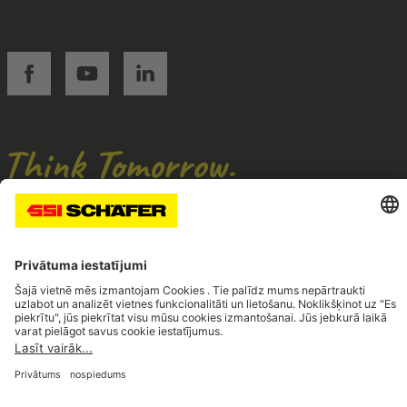
SSI facebook
SSI youtube
SSI linkedin
Navigate to home page
© 2026