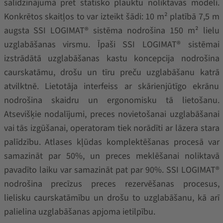
salīdzinājumā pret statisko plauktu noliktavas modeli.
Konkrētos skaitļos to var izteikt šādi: 10 m² platībā 7,5 m
augsta SSI LOGIMAT® sistēma nodrošina 150 m² lielu
uzglabāšanas virsmu. Īpaši SSI LOGIMAT® sistēmai
izstrādātā uzglabāšanas kastu koncepcija nodrošina
caurskatāmu, drošu un tīru preču uzglabāšanu katrā
atvilktnē. Lietotāja interfeiss ar skārienjūtīgo ekrānu
nodrošina skaidru un ergonomisku tā lietošanu.
Atsevišķie nodalījumi, preces novietošanai uzglabāšanai
vai tās izgūšanai, operatoram tiek norādīti ar lāzera stara
palīdzību. Atlases kļūdas komplektēšanas procesā var
samazināt par 50%, un preces meklēšanai noliktavā
pavadīto laiku var samazināt pat par 90%. SSI LOGIMAT®
nodrošina precīzus preces rezervēšanas procesus,
lielisku caurskatāmību un drošu to uzglabāšanu, kā arī
palielina uzglabāšanas apjoma ietilpību.