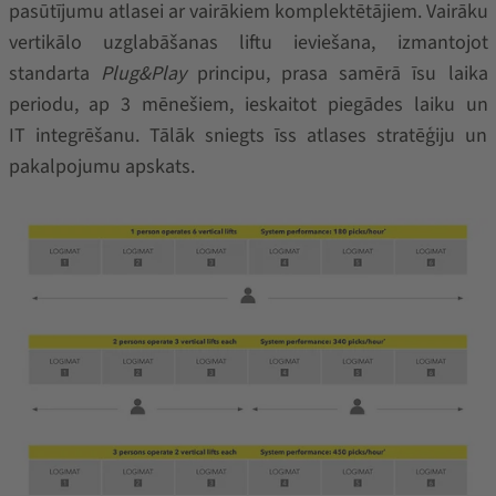
pasūtījumu atlasei ar vairākiem komplektētājiem. Vairāku
vertikālo uzglabāšanas liftu ieviešana, izmantojot
standarta
Plug&Play
principu, prasa samērā īsu laika
periodu, ap 3 mēnešiem, ieskaitot piegādes laiku un
IT integrēšanu. Tālāk sniegts īss atlases stratēģiju un
pakalpojumu apskats.