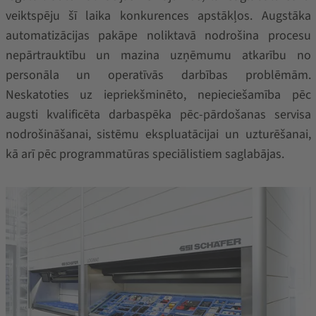
veiktspēju šī laika konkurences apstākļos. Augstāka
automatizācijas pakāpe noliktavā nodrošina procesu
nepārtrauktību un mazina uzņēmumu atkarību no
personāla un operatīvās darbības problēmām.
Neskatoties uz iepriekšminēto, nepieciešamība pēc
augsti kvalificēta darbaspēka pēc-pārdošanas servisa
nodrošināšanai, sistēmu ekspluatācijai un uzturēšanai,
kā arī pēc programmatūras speciālistiem saglabājas.