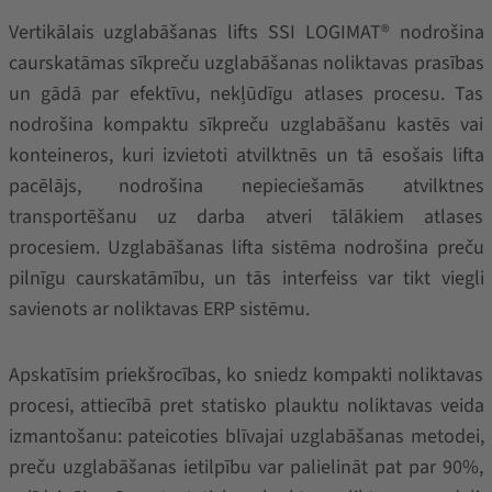
Vertikālais uzglabāšanas lifts SSI LOGIMAT® nodrošina
caurskatāmas sīkpreču uzglabāšanas noliktavas prasības
un gādā par efektīvu, nekļūdīgu atlases procesu. Tas
nodrošina kompaktu sīkpreču uzglabāšanu kastēs vai
konteineros, kuri izvietoti atvilktnēs un tā esošais lifta
pacēlājs, nodrošina nepieciešamās atvilktnes
transportēšanu uz darba atveri tālākiem atlases
procesiem. Uzglabāšanas lifta sistēma nodrošina preču
pilnīgu caurskatāmību, un tās interfeiss var tikt viegli
savienots ar noliktavas ERP sistēmu.
Apskatīsim priekšrocības, ko sniedz kompakti noliktavas
procesi, attiecībā pret statisko plauktu noliktavas veida
izmantošanu: pateicoties blīvajai uzglabāšanas metodei,
preču uzglabāšanas ietilpību var palielināt pat par 90%,