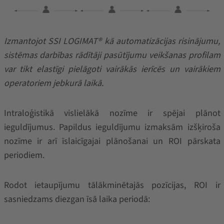
Izmantojot SSI LOGIMAT® kā automatizācijas risinājumu,
sistēmas darbības rādītāji pasūtījumu veikšanas profilam
var tikt elastīgi pielāgoti vairākās ierīcēs un vairākiem
operatoriem jebkurā laikā.
Intraloģistikā vislielākā nozīme ir spējai plānot
ieguldījumus. Papildus ieguldījumu izmaksām izšķiroša
nozīme ir arī īslaicīgajai plānošanai un ROI pārskata
periodiem.
Rodot ietaupījumu tālākminētajās pozīcijas, ROI ir
sasniedzams diezgan īsā laika periodā: