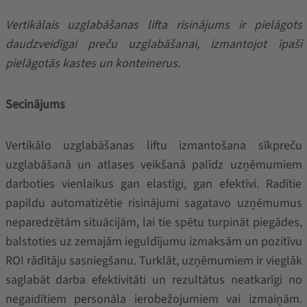
Vertikālais uzglabāšanas lifta risinājums ir pielāgots
daudzveidīgai preču uzglabāšanai, izmantojot īpaši
pielāgotās kastes un konteinerus.
Secinājums
Vertikālo uzglabāšanas liftu izmantošana sīkpreču
uzglabāšanā un atlases veikšanā palīdz uzņēmumiem
darboties vienlaikus gan elastīgi, gan efektīvi. Radītie
papildu automatizētie risinājumi sagatavo uzņēmumus
neparedzētām situācijām, lai tie spētu turpināt piegādes,
balstoties uz zemajām ieguldījumu izmaksām un pozitīvu
ROI rādītāju sasniegšanu. Turklāt, uzņēmumiem ir vieglāk
saglabāt darba efektivitāti un rezultātus neatkarīgi no
negaidītiem personāla ierobežojumiem vai izmaiņām.