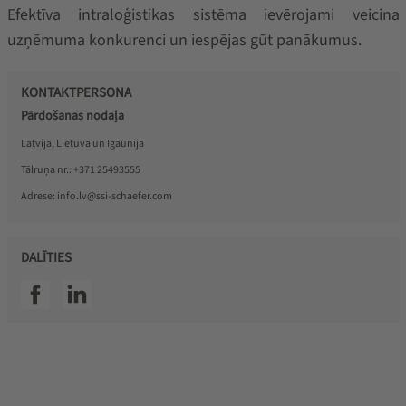
Efektīva intraloģistikas sistēma ievērojami veicina
uzņēmuma konkurenci un iespējas gūt panākumus.
KONTAKTPERSONA
Pārdošanas nodaļa
Latvija, Lietuva un Igaunija
Tālruņa nr.:
+371 25493555
Adrese:
info.lv@ssi-schaefer.com
DALĪTIES
SSI facebook
SSI linkedin