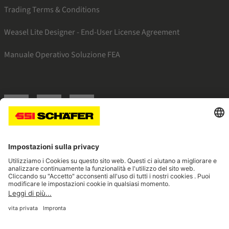
Trading Terms & Conditions
Weasel Lite Designer - End-User License Agreement
Manuale Operativo Soluzione FEA
SSI facebook
SSI youtube
SSI linkedin
Navigate to home page
© 2026