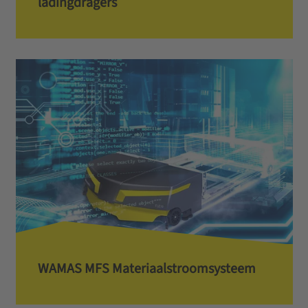
ladingdragers
W­A­M­A­S­ ­M­F­S­ ­M­a­t­e­r­i­a­a­l­s­t­r­o­o­m­s­y­s­t­e­e­m