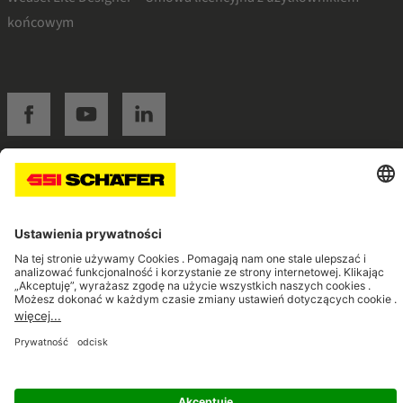
końcowym
SSI facebook
SSI youtube
SSI linkedin
Navigate to home page
© 2026