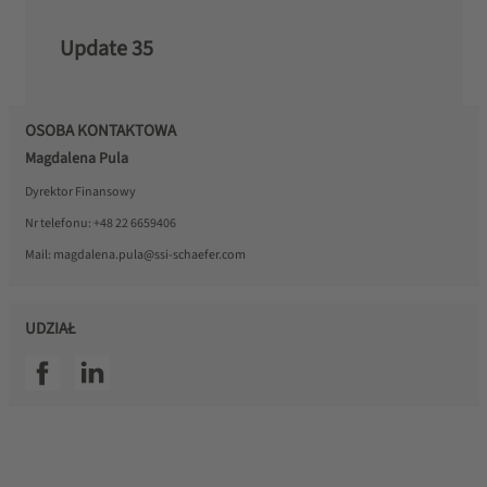
Update 35
OSOBA KONTAKTOWA
Magdalena Pula
Dyrektor Finansowy
Nr telefonu:
+48 22 6659406
Mail:
magdalena.pula@ssi-schaefer.com
UDZIAŁ
SSI facebook
SSI linkedin