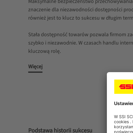
Maksymalne bezpieczeństwo przechowywania i
znaczenie dla niezawodności dostępności prod
również jest to klucz to sukcesu w długim term
Stała dostępność towarów pozwala firmom za
szybko i niezawodnie. W czasach handlu inte
kluczową rolę.
Więcej
Podstawa historii sukcesu