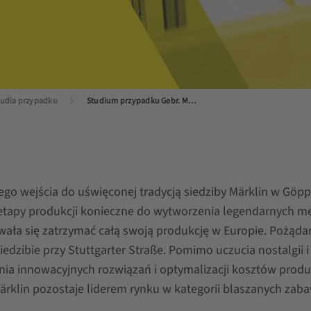
tudia przypadku
Studium przypadku Gebr. Märklin
o wejścia do uświęconej tradycją siedziby Märklin w Göpp
 etapy produkcji konieczne do wytworzenia legendarnych m
ała się zatrzymać całą swoją produkcję w Europie. Pożąda
edzibie przy Stuttgarter Straße. Pomimo uczucia nostalgii
enia innowacyjnych rozwiązań i optymalizacji kosztów prod
rklin pozostaje liderem rynku w kategorii blaszanych zab