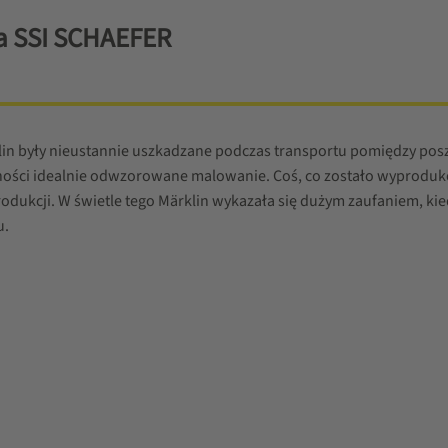
a SSI SCHAEFER
lin były nieustannie uszkadzane podczas transportu pomiędzy posz
ości idealnie odwzorowane malowanie. Coś, co zostało wyprodukow
rodukcji. W świetle tego Märklin wykazała się dużym zaufaniem, k
u.