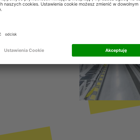
każdego klienta. To jedyny
jedyncze wyzwania na szyte
nalizowanego niebieskiego