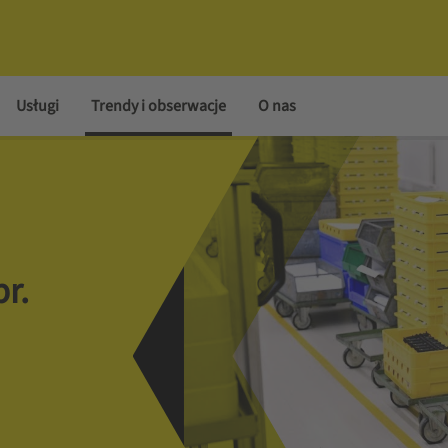
Usługi
Trendy i obserwacje
O nas
r.