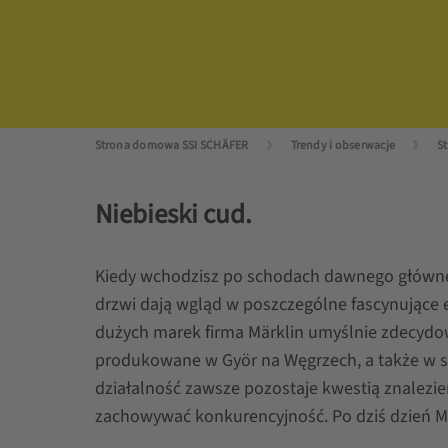
Strona domowa SSI SCHÄFER
Trendy i obserwacje
S
Niebieski cud.
Kiedy wchodzisz po schodach dawnego główneg
drzwi dają wgląd w poszczególne fascynujące
dużych marek firma Märklin umyślnie zdecydow
produkowane w Györ na Węgrzech, a także w si
działalność zawsze pozostaje kwestią znalezi
zachowywać konkurencyjność. Po dziś dzień Mä