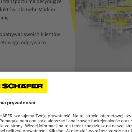
 transportu ma decydujące
uktów. Dla Gebr. Märklin
inie.
opatrywać swoich klientów
rnetowego odgrywa to