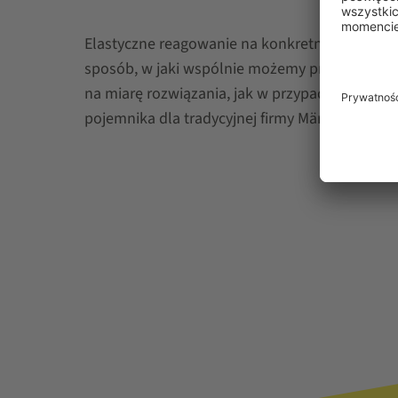
Elastyczne reagowanie na konkretne potrzeby 
sposób, w jaki wspólnie możemy przełożyć po
na miarę rozwiązania, jak w przypadku sperso
pojemnika dla tradycyjnej firmy Märklin.