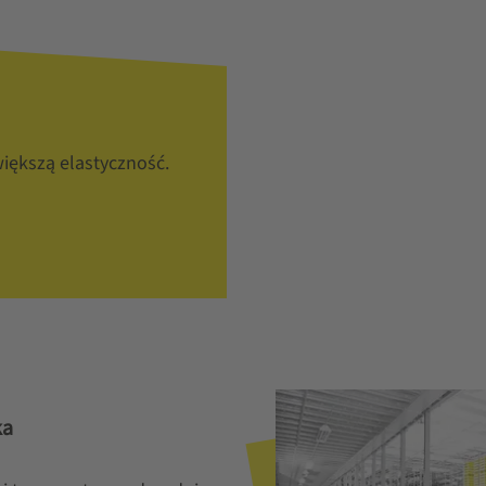
iększą elastyczność.
ka