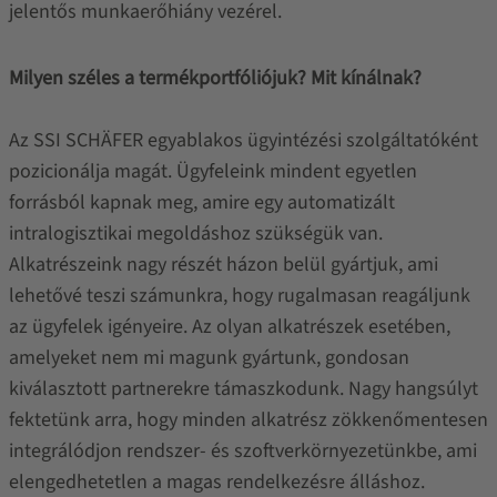
jelentős munkaerőhiány vezérel.
Milyen széles a termékportfóliójuk? Mit kínálnak?
Az SSI SCHÄFER egyablakos ügyintézési szolgáltatóként
pozicionálja magát. Ügyfeleink mindent egyetlen
forrásból kapnak meg, amire egy automatizált
intralogisztikai megoldáshoz szükségük van.
Alkatrészeink nagy részét házon belül gyártjuk, ami
lehetővé teszi számunkra, hogy rugalmasan reagáljunk
az ügyfelek igényeire. Az olyan alkatrészek esetében,
amelyeket nem mi magunk gyártunk, gondosan
kiválasztott partnerekre támaszkodunk. Nagy hangsúlyt
fektetünk arra, hogy minden alkatrész zökkenőmentesen
integrálódjon rendszer- és szoftverkörnyezetünkbe, ami
elengedhetetlen a magas rendelkezésre álláshoz.