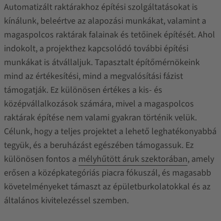
Automatizált raktárakhoz építési szolgáltatásokat is
kínálunk, beleértve az alapozási munkákat, valamint a
magaspolcos raktárak falainak és tetőinek építését. Ahol
indokolt, a projekthez kapcsolódó további építési
munkákat is átvállaljuk. Tapasztalt építőmérnökeink
mind az értékesítési, mind a megvalósítási fázist
támogatják. Ez különösen értékes a kis- és
középvállalkozások számára, mivel a magaspolcos
raktárak építése nem valami gyakran történik velük.
Célunk, hogy a teljes projektet a lehető leghatékonyabbá
tegyük, és a beruházást egészében támogassuk. Ez
különösen fontos a
mélyhűtött áruk szektorában
, amely
erősen a középkategóriás piacra fókuszál, és magasabb
követelményeket támaszt az épületburkolatokkal és az
általános kivitelezéssel szemben.