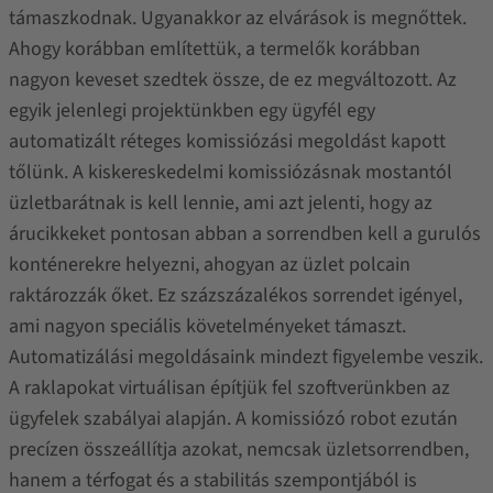
támaszkodnak. Ugyanakkor az elvárások is megnőttek.
Ahogy korábban említettük, a termelők korábban
nagyon keveset szedtek össze, de ez megváltozott. Az
egyik jelenlegi projektünkben egy ügyfél egy
automatizált réteges komissiózási megoldást kapott
tőlünk. A kiskereskedelmi komissiózásnak mostantól
üzletbarátnak is kell lennie, ami azt jelenti, hogy az
árucikkeket pontosan abban a sorrendben kell a gurulós
konténerekre helyezni, ahogyan az üzlet polcain
raktározzák őket. Ez százszázalékos sorrendet igényel,
ami nagyon speciális követelményeket támaszt.
Automatizálási megoldásaink mindezt figyelembe veszik.
A raklapokat virtuálisan építjük fel szoftverünkben az
ügyfelek szabályai alapján. A komissiózó robot ezután
precízen összeállítja azokat, nemcsak üzletsorrendben,
hanem a térfogat és a stabilitás szempontjából is