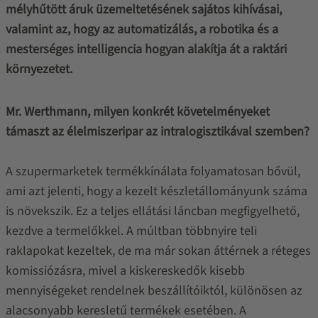
mélyhűtött áruk üzemeltetésének sajátos kihívásai,
valamint az, hogy az automatizálás, a robotika és a
mesterséges intelligencia hogyan alakítja át a raktári
környezetet.
Mr. Werthmann, milyen konkrét követelményeket
támaszt az élelmiszeripar az intralogisztikával szemben?
A szupermarketek termékkínálata folyamatosan bővül,
ami azt jelenti, hogy a kezelt készletállományunk száma
is növekszik. Ez a teljes ellátási láncban megfigyelhető,
kezdve a termelőkkel. A múltban többnyire teli
raklapokat kezeltek, de ma már sokan áttérnek a réteges
komissiózásra, mivel a kiskereskedők kisebb
mennyiségeket rendelnek beszállítóiktól, különösen az
alacsonyabb keresletű termékek esetében. A