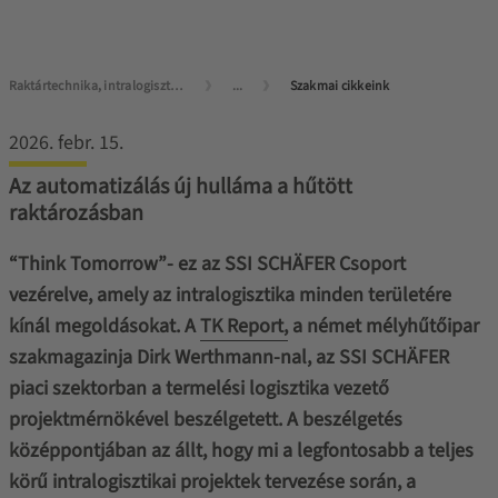
Raktártechnika, intralogisztika mesterfokon
...
Szakmai cikkeink
2026. febr. 15.
Az automatizálás új hulláma a hűtött
raktározásban
“Think Tomorrow”- ez az SSI SCHÄFER Csoport
vezérelve, amely az intralogisztika minden területére
kínál megoldásokat. A
TK Report,
a német mélyhűtőipar
szakmagazinja Dirk Werthmann-nal, az SSI SCHÄFER
piaci szektorban a termelési logisztika vezető
projektmérnökével beszélgetett. A beszélgetés
középpontjában az állt, hogy mi a legfontosabb a teljes
körű intralogisztikai projektek tervezése során, a