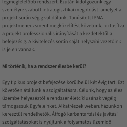
legmegfelelőbb rendszert. Ezután kidolgozunk egy
személyre szabott intralogisztikai megoldást, amelyet a
projekt során végig validálunk. Tanúsított IPMA
projektmenedzsment megközelítést követünk, biztosítva
a projekt professzionális irányítását a kezdetektől a
befejezésig. A kivitelezés során saját helyszíni vezetőink
is jelen vannak.
Mi történik, ha a rendszer élesbe kerül?
Egy tipikus projekt befejezése körülbelül két évig tart. Ezt
követően átállunk a szolgáltatásra. Célunk, hogy az éles
üzembe helyezéstől a rendszer életciklusának végéig
támogassuk ügyfeleinket. Alkatrészek webáruházunkon
keresztül rendelhetők. Átfogó karbantartási és javítási
szolgáltatásokat is nyújtunk a folyamatos üzemidő