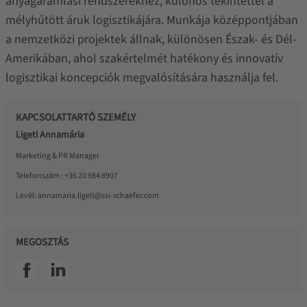
anyagáramlási rendszerekhez, különös tekintettel a
mélyhűtött áruk logisztikájára. Munkája középpontjában
a nemzetközi projektek állnak, különösen Észak- és Dél-
Amerikában, ahol szakértelmét hatékony és innovatív
logisztikai koncepciók megvalósítására használja fel.
KAPCSOLATTARTÓ SZEMÉLY
Ligeti Annamária
Marketing & PR Manager
Telefonszám :
+36 20 984 8907
Levél:
annamaria.ligeti@ssi-schaefer.com
MEGOSZTÁS
SSI facebook
SSI linkedin