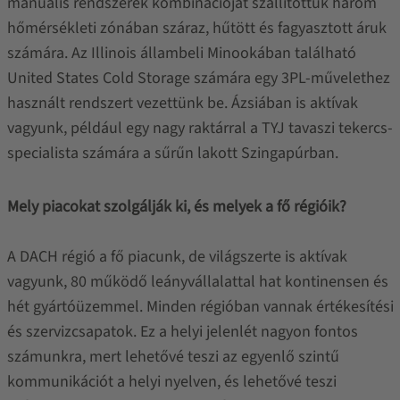
manuális rendszerek kombinációját szállítottuk három
hőmérsékleti zónában száraz, hűtött és fagyasztott áruk
számára. Az Illinois állambeli Minookában található
United States Cold Storage számára egy 3PL-művelethez
használt rendszert vezettünk be. Ázsiában is aktívak
vagyunk, például egy nagy raktárral a TYJ tavaszi tekercs-
specialista számára a sűrűn lakott Szingapúrban.
Mely piacokat szolgálják ki, és melyek a fő régióik?
A DACH régió a fő piacunk, de világszerte is aktívak
vagyunk, 80 működő leányvállalattal hat kontinensen és
hét gyártóüzemmel. Minden régióban vannak értékesítési
és szervizcsapatok. Ez a helyi jelenlét nagyon fontos
számunkra, mert lehetővé teszi az egyenlő szintű
kommunikációt a helyi nyelven, és lehetővé teszi