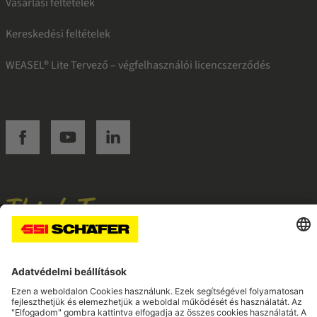
Vásárlási feltételek
Kereskedési feltételek
WEASEL® Lite Tervező – végfelhasználói licencszerződés
SSI facebook
SSI youtube
SSI linkedin
Navigate to home page
© 2026