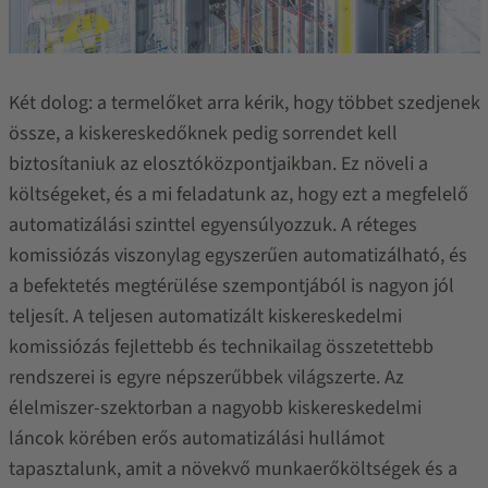
Két dolog: a termelőket arra kérik, hogy többet szedjenek
össze, a kiskereskedőknek pedig sorrendet kell
biztosítaniuk az elosztóközpontjaikban. Ez növeli a
költségeket, és a mi feladatunk az, hogy ezt a megfelelő
automatizálási szinttel egyensúlyozzuk. A réteges
komissiózás viszonylag egyszerűen automatizálható, és
a befektetés megtérülése szempontjából is nagyon jól
teljesít. A teljesen automatizált kiskereskedelmi
komissiózás fejlettebb és technikailag összetettebb
rendszerei is egyre népszerűbbek világszerte. Az
élelmiszer-szektorban a nagyobb kiskereskedelmi
láncok körében erős automatizálási hullámot
tapasztalunk, amit a növekvő munkaerőköltségek és a