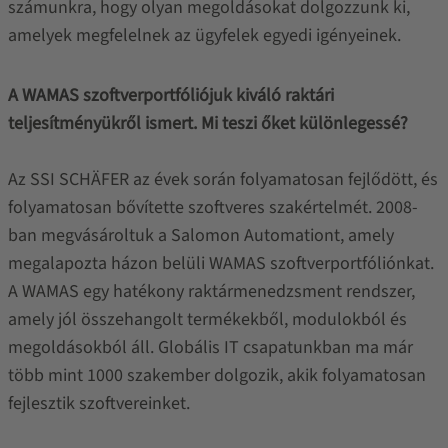
számunkra, hogy olyan megoldásokat dolgozzunk ki,
amelyek megfelelnek az ügyfelek egyedi igényeinek.
A WAMAS szoftverportfóliójuk kiváló raktári
teljesítményükről ismert. Mi teszi őket különlegessé?
Az SSI SCHÄFER az évek során folyamatosan fejlődött, és
folyamatosan bővítette szoftveres szakértelmét. 2008-
ban megvásároltuk a Salomon Automationt, amely
megalapozta házon belüli WAMAS szoftverportfóliónkat.
A WAMAS egy hatékony raktármenedzsment rendszer,
amely jól összehangolt termékekből, modulokból és
megoldásokból áll. Globális IT csapatunkban ma már
több mint 1000 szakember dolgozik, akik folyamatosan
fejlesztik szoftvereinket.