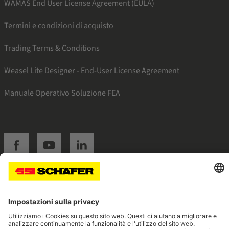
WAMAS End User License Agreement (EULA)
Termini e condizioni di acquisto
Trading Terms & Conditions
Weasel Lite Designer - End-User License Agreement
Manuale Operativo Soluzione FEA
SSI facebook
SSI youtube
SSI linkedin
Navigate to home page